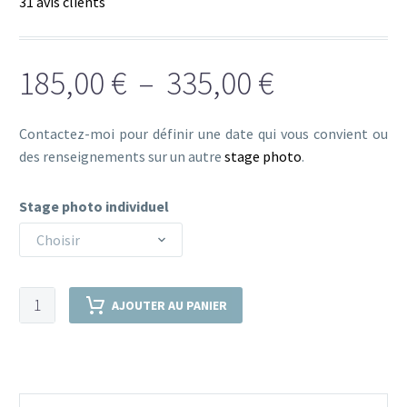
31
avis clients
sur 5 basé
sur
notations
client
Plage
185,00
€
–
335,00
€
de
Contactez-moi pour définir une date qui vous convient ou
prix :
des renseignements sur un autre
stage photo
.
185,00 €
à
Stage photo individuel
335,00 €
Choisir
quantité
AJOUTER AU PANIER
de
Cours
photo
individuel