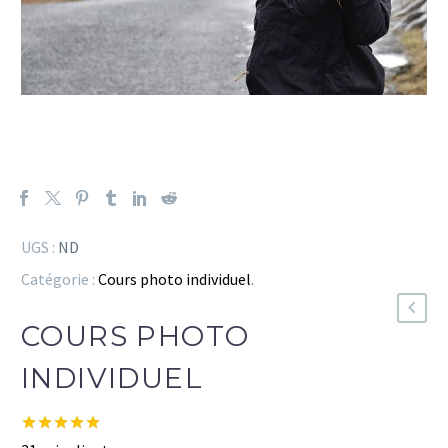
UGS :
ND
Catégorie :
Cours photo individuel
.
COURS PHOTO
INDIVIDUEL
Noté
31
4.97