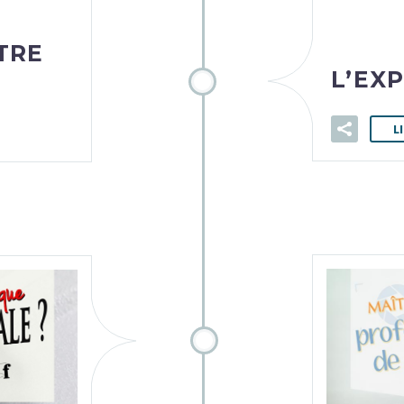
TRE
L’EX
L