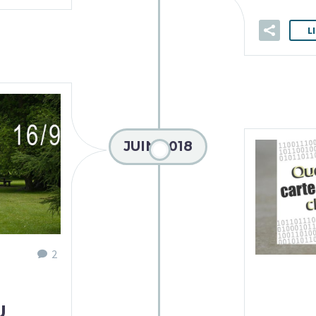
L
JUIN 2018
2
U