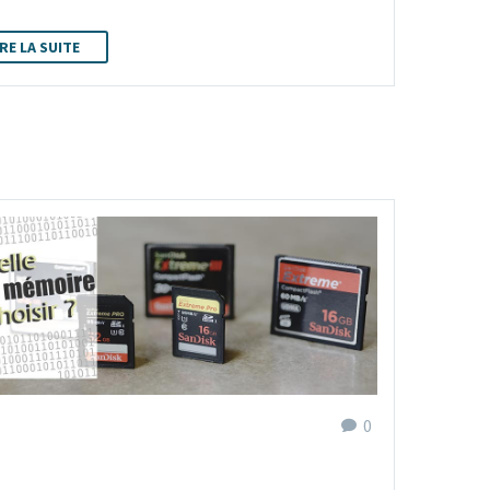
IRE LA SUITE
J
0