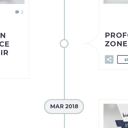
3
PROF
EN
ZONE
CE
IR
L
MAR 2018