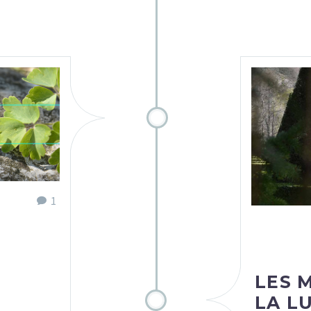
1
LES 
LA L