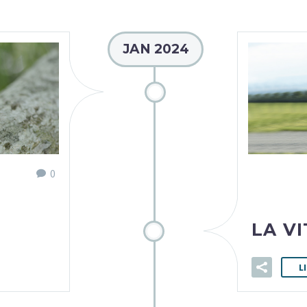
JAN 2024
0
LA V
L