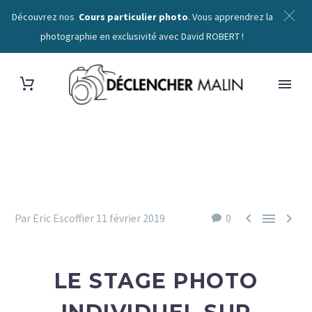
Découvrez nos
Cours particulier photo
. Vous apprendrez la
photographie en exclusivité avec David ROBERT !



Par Eric Escoffier
11 février 2019
0
LE STAGE PHOTO